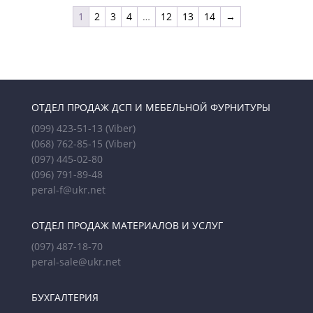
1
2
3
4
…
12
13
14
→
ОТДЕЛ ПРОДАЖ ДСП И МЕБЕЛЬНОЙ ФУРНИТУРЫ
(099) 423-51-13
(Viber)
(068) 762-85-15
(Viber)
(097) 445-02-80
(096) 791-89-48
peral-f@ukr.net
ОТДЕЛ ПРОДАЖ МАТЕРИАЛОВ И УСЛУГ
(097) 487-18-70
peral-sale@ukr.net
БУХГАЛТЕРИЯ