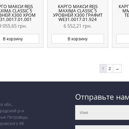
РГО МАКСИ REJS
КАРГО МАКСИ REJS
КАРГ
XIMA CLASSIC 5
MAXIMA CLASSIC 5
ММ
ВНЕЙ X300 ХРОМ
УРОВНЕЙ X300 ГРАФИТ
TE
31.0017.01.001
WE31.0017.01.924
9 055,65
грн.
6 552,21
грн.
В корзину
В корзину
1
2
→
Отправьте на
я обл.,
родский р-н
рые Петровцы,
бровского 8б