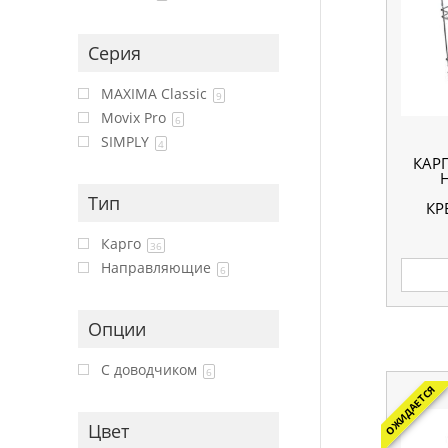
Серия
MAXIMA Classic
9
Movix Pro
6
SIMPLY
4
КАР
Тип
КР
НА
Карго
36
Направляющие
6
Опции
С доводчиком
6
ОЖИДАЕТСЯ
Цвет