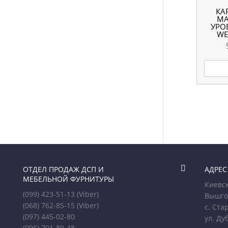
КА
MA
УРО
WE

ОТДЕЛ ПРОДАЖ ДСП И
АДРЕС
МЕБЕЛЬНОЙ ФУРНИТУРЫ
Киевск
(099) 423-51-13
(Viber)
Вышго
(068) 762-85-15
(Viber)
с. Ста
(097) 445-02-80
ул. Ду
(096) 791-89-48