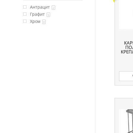
Антрацит
2
Графит
5
Хром
8
КАР
ПО
КРЕП