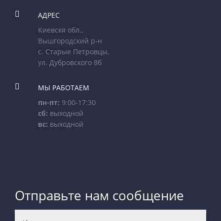

АДРЕС
Киевскя обл.,
Вышгородский р-н
с. Старые Петровцы,
ул. Дубровского 8б

МЫ РАБОТАЕМ
пн-пт:
9:00-17:30
сб:
выходной
вс:
выходной
Отправьте нам сообщение