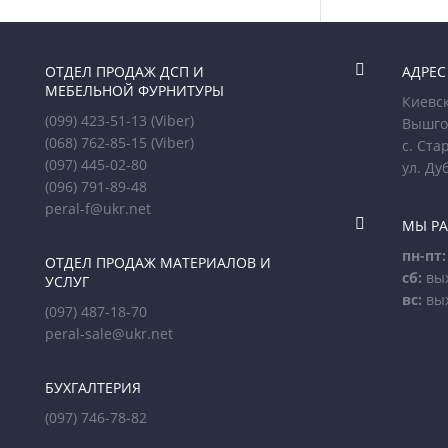

ОТДЕЛ ПРОДАЖ ДСП И
АДРЕС
МЕБЕЛЬНОЙ ФУРНИТУРЫ
Киевск
(099) 423-51-13
(Viber)
Вышго
(068) 762-85-15
(Viber)
с. Ста
(097) 445-02-80
ул. Ду
(096) 791-89-48
peral-f@ukr.net

МЫ Р
пн-пт:
ОТДЕЛ ПРОДАЖ МАТЕРИАЛОВ И
сб:
вы
УСЛУГ
вс:
вы
(097) 487-18-70
peral-sale@ukr.net
БУХГАЛТЕРИЯ
(097) 746-78-82