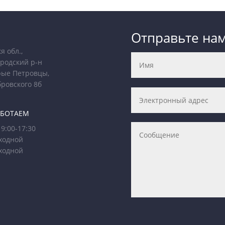
Отправьте на
я обл.,
родский р-н
рые Петровцы,
бровского 8б
АБОТАЕМ
9:00-17:30
ходной
ходной