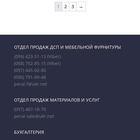
1
2
3
→
ОТДЕЛ ПРОДАЖ ДСП И МЕБЕЛЬНОЙ ФУРНИТУРЫ
(099) 423-51-13
(Viber)
(068) 762-85-15
(Viber)
(097) 445-02-80
(096) 791-89-48
peral-f@ukr.net
ОТДЕЛ ПРОДАЖ МАТЕРИАЛОВ И УСЛУГ
(097) 487-18-70
peral-sale@ukr.net
БУХГАЛТЕРИЯ