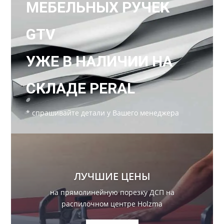
МЕБЕЛЬНЫХ РУЧЕК
GTV
УЖЕ В НАЛИЧИИ НА
СКЛАДЕ PERAL
* спрашивайте детали у Вашего менеджера
ЛУЧШИЕ ЦЕНЫ
на прямолинейную порезку ДСП на
распилочном центре Holzma